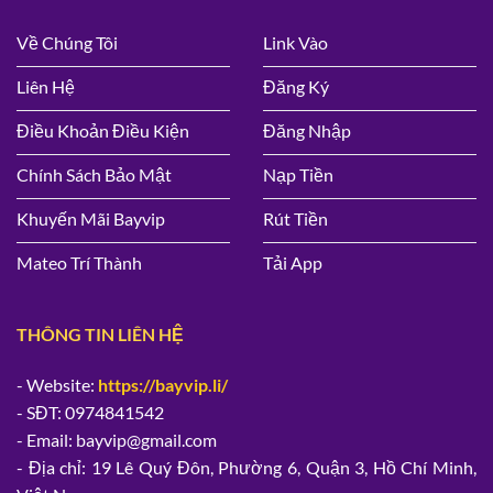
Khuyến
Mãi
Về Chúng Tôi
Link Vào
Lớn
Liên Hệ
Đăng Ký
Điều Khoản Điều Kiện
Đăng Nhập
Chính Sách Bảo Mật
Nạp Tiền
Khuyến Mãi Bayvip
Rút Tiền
Mateo Trí Thành
Tải App
THÔNG TIN LIÊN HỆ
- Website:
https://bayvip.li/
- SĐT: 0974841542
- Email:
bayvip@gmail.com
- Địa chỉ: 19 Lê Quý Đôn, Phường 6, Quận 3, Hồ Chí Minh,