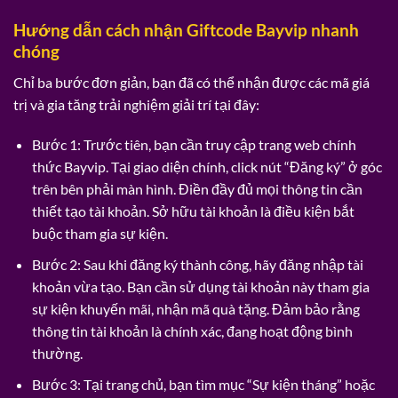
Hướng dẫn cách nhận Giftcode Bayvip nhanh
chóng
Chỉ ba bước đơn giản, bạn đã có thể nhận được các mã giá
trị và gia tăng trải nghiệm giải trí tại đây:
Bước 1: Trước tiên, bạn cần truy cập trang web chính
thức Bayvip. Tại giao diện chính, click nút “Đăng ký” ở góc
trên bên phải màn hình. Điền đầy đủ mọi thông tin cần
thiết tạo tài khoản. Sở hữu tài khoản là điều kiện bắt
buộc tham gia sự kiện.
Bước 2: Sau khi đăng ký thành công, hãy đăng nhập tài
khoản vừa tạo. Bạn cần sử dụng tài khoản này tham gia
sự kiện khuyến mãi, nhận mã quà tặng. Đảm bảo rằng
thông tin tài khoản là chính xác, đang hoạt động bình
thường.
Bước 3: Tại trang chủ, bạn tìm mục “Sự kiện tháng” hoặc