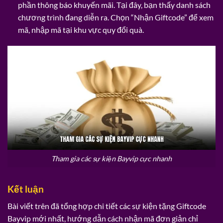
phần thông báo khuyến mãi. Tại đây, bạn thấy danh sách
chương trình đang diễn ra. Chọn “Nhận Giftcode” để xem
mã, nhập mã tại khu vực quy đổi quà.
Tham gia các sự kiện Bayvip cực nhanh
Kết luận
Bài viết trên đã tổng hợp chi tiết các sự kiện tặng Giftcode
Bayvip mới nhất, hướng dẫn cách nhận mã đơn giản chỉ