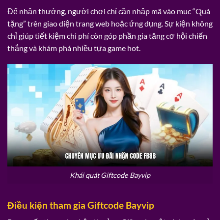
Để nhận thưởng, người chơi chỉ cần nhập mã vào mục “Quà
tặng” trên giao diện trang web hoặc ứng dụng. Sự kiện không
chỉ giúp tiết kiệm chi phí còn góp phần gia tăng cơ hội chiến
thắng và khám phá nhiều tựa game hot.
Khái quát Giftcode Bayvip
Điều kiện tham gia Giftcode Bayvip