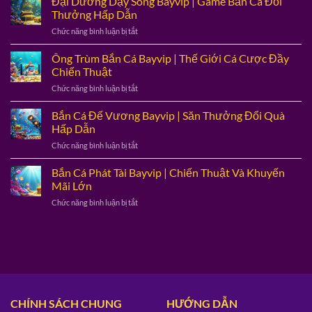
Đại Dương Dậy Sóng Bayvip | Game Bắn Cá Đổi
Toàn
Thưởng Hấp Dẫn
Dân
Chức năng bình luận bị tắt
ở
Bayvip
Đại
|
Dương
Ông Trùm Bắn Cá Bayvip | Thế Giới Cá Cược Đầy
Chinh
Dậy
Phục
Chiến Thuật
Sóng
Đại
Chức năng bình luận bị tắt
ở
Bayvip
Dương
Ông
|
Với
Trùm
Bắn Cá Đế Vương Bayvip | Săn Thưởng Đổi Quà
Game
Đạn
Bắn
Bắn
Hấp Dẫn
Nặng
Cá
Cá
Chức năng bình luận bị tắt
ở
Bayvip
Đổi
Bắn
|
Thưởng
Cá
Bắn Cá Phát Tài Bayvip | Chiến Thuật Và Khuyến
Thế
Hấp
Đế
Giới
Mãi Lớn
Dẫn
Vương
Cá
Chức năng bình luận bị tắt
ở
Bayvip
Cược
Bắn
|
Đầy
Cá
Săn
Chiến
Phát
Thưởng
Thuật
Tài
Đổi
Bayvip
Quà
|
Hấp
Chiến
Dẫn
Thuật
CHÍNH SÁCH CHUNG
HƯỚNG DẪN
Và