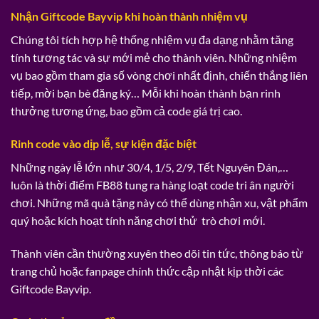
Nhận Giftcode Bayvip khi hoàn thành nhiệm vụ
Chúng tôi tích hợp hệ thống nhiệm vụ đa dạng nhằm tăng
tính tương tác và sự mới mẻ cho thành viên. Những nhiệm
vụ bao gồm tham gia số vòng chơi nhất định, chiến thắng liên
tiếp, mời bạn bè đăng ký… Mỗi khi hoàn thành bạn rinh
thưởng tương ứng, bao gồm cả code giá trị cao.
Rinh code vào dịp lễ, sự kiện đặc biệt
Những ngày lễ lớn như 30/4, 1/5, 2/9, Tết Nguyên Đán,…
luôn là thời điểm FB88 tung ra hàng loạt code tri ân người
chơi. Những mã quà tặng này có thể dùng nhận xu, vật phẩm
quý hoặc kích hoạt tính năng chơi thử trò chơi mới.
Thành viên cần thường xuyên theo dõi tin tức, thông báo từ
trang chủ hoặc fanpage chính thức cập nhật kịp thời các
Giftcode Bayvip.