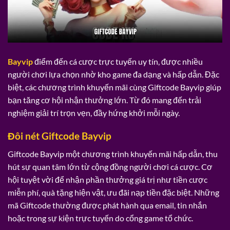
Bayvip
điểm đến cá cược trực tuyến uy tín, được nhiều
người chơi lựa chọn nhờ kho game đa dạng và hấp dẫn. Đặc
biệt, các chương trình khuyến mãi cùng Giftcode Bayvip giúp
bạn tăng cơ hội nhận thưởng lớn. Từ đó mang đến trải
nghiệm giải trí trọn vẹn, đầy hứng khởi mỗi ngày.
Đôi nét Giftcode Bayvip
Giftcode Bayvip một chương trình khuyến mãi hấp dẫn, thu
hút sự quan tâm lớn từ cộng đồng người chơi cá cược. Cơ
hội tuyệt vời để nhận phần thưởng giá trị như tiền cược
miễn phí, quà tặng hiện vật, ưu đãi nạp tiền đặc biệt. Những
mã Giftcode thường được phát hành qua email, tin nhắn
hoặc trong sự kiện trực tuyến do cổng game tổ chức.