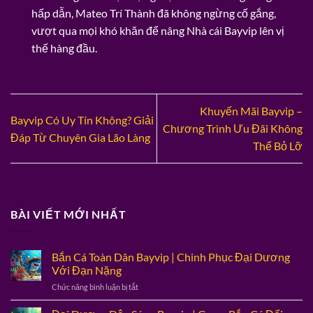
hấp dẫn, Mateo Trí Thành đã không ngừng cố gắng,
vượt qua mọi khó khăn để nâng Nhà cái Bayvip lên vị
thế hàng đầu.
Khuyến Mãi Bayvip –
Bayvip Có Uy Tín Không? Giải
Chương Trình Ưu Đãi Không
Đáp Từ Chuyên Gia Lão Làng
Thể Bỏ Lỡ
BÀI VIẾT MỚI NHẤT
Bắn Cá Toàn Dân Bayvip | Chinh Phục Đại Dương
Với Đạn Nặng
Chức năng bình luận bị tắt
ở
Bắn
Cá