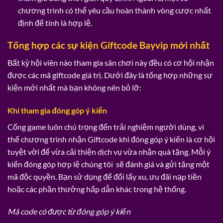
chương trình có thể yêu cầu hoàn thành vòng cược nhất
định để tính là hợp lệ.
Tổng hợp các sự kiện Giftcode Bayvip mới nhất
Bất kỳ hội viên nào tham gia sân chơi này đều có cơ hội nhận
được các mã giftcode giá trị. Dưới đây là tổng hợp những sự
kiện mới nhất mà bạn không nên bỏ lỡ:
Khi tham gia đóng góp ý kiến
Cổng game luôn chú trọng đến trải nghiệm người dùng, vì
thế chương trình nhận Giftcode khi đóng góp ý kiến là cơ hội
tuyệt vời để vừa cải thiện dịch vụ vừa nhận quà tặng. Mỗi ý
kiến đóng góp hợp lệ chúng tôi sẽ đánh giá và gửi tặng một
mã độc quyền. Bạn sử dụng để đổi lấy xu, ưu đãi nạp tiền
hoặc các phần thưởng hấp dẫn khác trong hệ thống.
Mã code có được từ đóng góp ý kiến