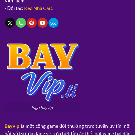
Việt Nam
- Đối tác:
Kèo Nhà Cái 5
logo bayvip
Bayvip
là một cổng game đổi thưởng trực tuyến uy tín, nổi
bật với sự đa dạng về trò chơi từ các thể loại game bài dân