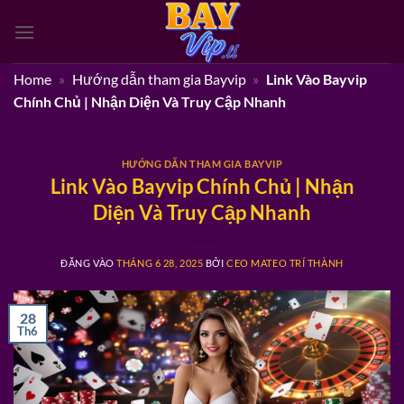
Bỏ
qua
nội
dung
Home
»
Hướng dẫn tham gia Bayvip
»
Link Vào Bayvip
Chính Chủ | Nhận Diện Và Truy Cập Nhanh
HƯỚNG DẪN THAM GIA BAYVIP
Link Vào Bayvip Chính Chủ | Nhận
Diện Và Truy Cập Nhanh
ĐĂNG VÀO
THÁNG 6 28, 2025
BỞI
CEO MATEO TRÍ THÀNH
28
Th6