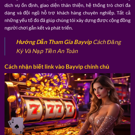
dịch vụ ổn định, giao diện thân thiện, hệ thống trò chơi đa
dạng và đội ngũ hỗ trợ khách hàng chuyên nghiệp. Tất cả
những yếu tố đó đã giúp chúng tôi xây dựng được cộng đồng
người chơi gắn kết và phát triển.
Hướng Dẫn Tham Gia Bayvip
Cách Đăng
Ký Và Nạp Tiền An Toàn
Cách nhận biết link vào Bayvip chính chủ