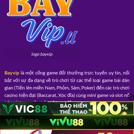
logo bayvip
Bayvip
là một cổng game đổi thưởng trực tuyến uy tín, nổi
bật với sự đa dạng về trò chơi từ các thể loại game bài dân
gian (Tiến lên miền Nam, Phỏm, Sâm, Poker) đến các trò chơi
casino hiện đại (Baccarat, Xóc đĩa) cùng mini game và slot nổ
hũ. Với hơn một thập kỷ hoạt động.