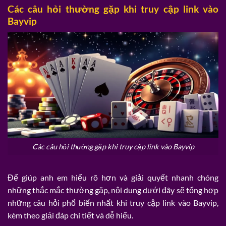
Các câu hỏi thường gặp khi truy cập link vào
Bayvip
Các câu hỏi thường gặp khi truy cập link vào Bayvip
Để giúp anh em hiểu rõ hơn và giải quyết nhanh chóng
những thắc mắc thường gặp, nội dung dưới đây sẽ tổng hợp
những câu hỏi phổ biến nhất khi truy cập link vào Bayvip,
kèm theo giải đáp chi tiết và dễ hiểu.