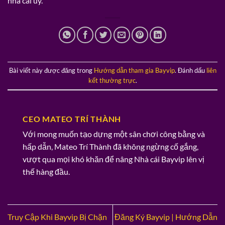
nhà cái uy.
Bài viết này được đăng trong
Hướng dẫn tham gia Bayvip
. Đánh dấu
liên
kết thường trực
.
CEO MATEO TRÍ THÀNH
Với mong muốn tạo dựng một sân chơi công bằng và
hấp dẫn, Mateo Trí Thành đã không ngừng cố gắng,
vượt qua mọi khó khăn để nâng Nhà cái Bayvip lên vị
thế hàng đầu.
Truy Cập Khi Bayvip Bị Chặn
Đăng Ký Bayvip | Hướng Dẫn