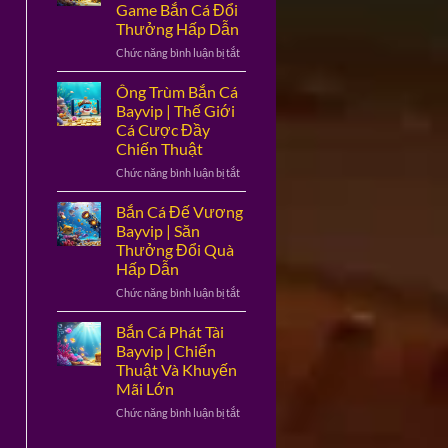
Dân
Game Bắn Cá Đổi
Bayvip
Thưởng Hấp Dẫn
|
Chinh
Chức năng bình luận bị tắt
ở
Phục
Đại
Đại
Dương
Ông Trùm Bắn Cá
Dương
Dậy
Bayvip | Thế Giới
Với
Sóng
Cá Cược Đầy
Đạn
Bayvip
Chiến Thuật
Nặng
|
Game
Chức năng bình luận bị tắt
ở
Bắn
Ông
Cá
Trùm
Bắn Cá Đế Vương
Đổi
Bắn
Bayvip | Săn
Thưởng
Cá
Thưởng Đổi Quà
Hấp
Bayvip
Hấp Dẫn
Dẫn
|
Thế
Chức năng bình luận bị tắt
ở
Giới
Bắn
Cá
Cá
Bắn Cá Phát Tài
Cược
Đế
Bayvip | Chiến
Đầy
Vương
Thuật Và Khuyến
Chiến
Bayvip
Mãi Lớn
Thuật
|
Săn
Chức năng bình luận bị tắt
ở
Thưởng
Bắn
Đổi
Cá