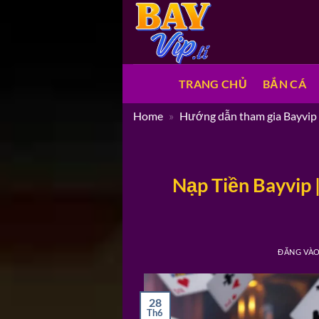
Bỏ
qua
nội
dung
TRANG CHỦ
BẮN CÁ
Home
»
Hướng dẫn tham gia Bayvip
Nạp Tiền Bayvip 
ĐĂNG VÀ
28
Th6