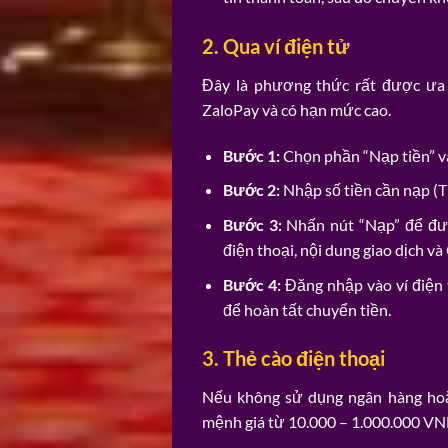
2. Qua ví điện tử
Đây là phương thức rất được ưa 
ZaloPay và có hạn mức cao.
Bước 1:
Chọn phần “Nạp tiền” và
Bước 2:
Nhập số tiền cần nạp (T
Bước 3:
Nhấn nút “Nạp” để đượ
điện thoại, nội dung giao dịch và
Bước 4:
Đăng nhập vào ví điện 
để hoàn tất chuyển tiền.
3. Thẻ cào điện thoại
Nếu không sử dụng ngân hàng hoặc
mệnh giá từ 10.000 – 1.000.000 VN