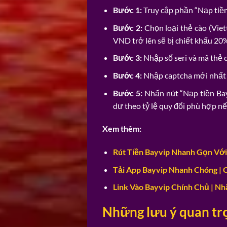
Bước 1:
Truy cập phần “Nạp tiền
Bước 2:
Chọn loại thẻ cào (Viet
VND trở lên sẽ bị chiết khấu 20%
Bước 3:
Nhập số seri và mã thẻ c
Bước 4:
Nhập captcha mới nhất 
Bước 5:
Nhấn nút “Nạp tiền Bayv
dư theo tỷ lệ quy đổi phù hợp nế
Xem thêm:
Rút Tiền Bayvip Nhanh Gọn Vớ
Tải App Bayvip Nhanh Chóng |
Link Vào Bayvip Chính Chủ | N
Những lưu ý quan trọ