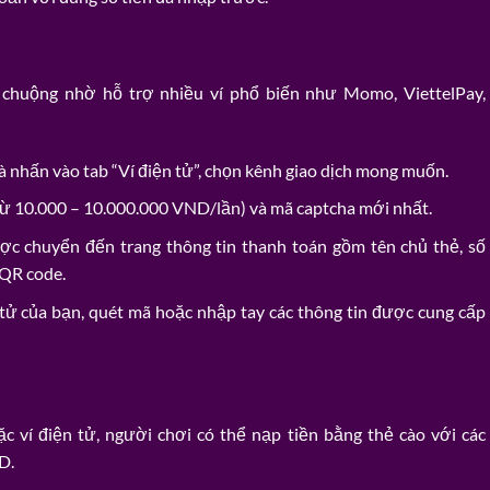
chuộng nhờ hỗ trợ nhiều ví phổ biến như Momo, ViettelPay,
 nhấn vào tab “Ví điện tử”, chọn kênh giao dịch mong muốn.
ừ 10.000 – 10.000.000 VND/lần) và mã captcha mới nhất.
c chuyển đến trang thông tin thanh toán gồm tên chủ thẻ, số
 QR code.
tử của bạn, quét mã hoặc nhập tay các thông tin được cung cấp
 ví điện tử, người chơi có thể nạp tiền bằng thẻ cào với các
D.